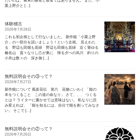
たいのは、幕末の勝者と敗者ではありません。 また、小
栗上野介と […]
体験稽古
2026年7月28日
これも初企画として行ないました。 新作能「小栗上野
介」の一部分を謡いましょう！という企画。 見えわた
る 野辺も田畑も若緑 野辺も田畑も若緑 近く聳ゆる
榛名山 遥々なりし己が巣に 帰る夕べの烏川 釣りの
小舟は数々の 深き御 […]
無料説明会その③って？
2026年7月27日
新作能について 風姿花伝 第六 花修にいわく 「能の
本をつくること この道の命なり」 さて、、、 つくる
とは？ ライターに書かせては意味はない。 私なりに読
み変えれば、 「能を知るには、自分で能を創ってみなさ
い」 そこで […]
無料説明会その②って？
2026年7月26日