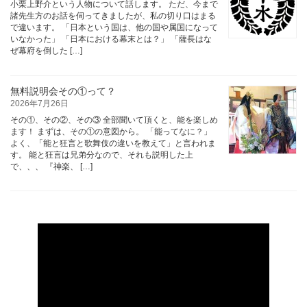
小栗上野介という人物について話します。 ただ、今まで
諸先生方のお話を伺ってきましたが、私の切り口はまる
で違います。 「日本という国は、他の国や属国になって
いなかった」 「日本における幕末とは？」 「薩長はな
ぜ幕府を倒した […]
無料説明会その①って？
2026年7月26日
その①、その②、その③ 全部聞いて頂くと、能を楽しめ
ます！ まずは、その①の意図から。 「能ってなに？」
よく、「能と狂言と歌舞伎の違いを教えて」と言われま
す。 能と狂言は兄弟分なので、それも説明した上
で、、、 『神楽、 […]