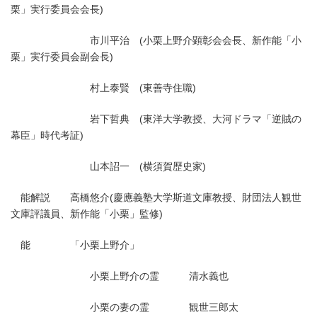
栗」実行委員会会長)
市川平治 (小栗上野介顕彰会会長、新作能「小
栗」実行委員会副会長)
村上泰賢 (東善寺住職)
岩下哲典 (東洋大学教授、大河ドラマ「逆賊の
幕臣」時代考証)
山本詔一 (横須賀歴史家)
能解説 高橋悠介(慶應義塾大学斯道文庫教授、財団法人観世
文庫評議員、新作能「小栗」監修)
能 「小栗上野介」
小栗上野介の霊 清水義也
小栗の妻の霊 観世三郎太