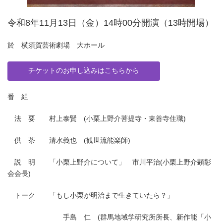
令和8年11月13日（金）14時00分開演（13時開場）
於 横須賀芸術劇場 大ホール
チケットのお申し込みはこちらから
番 組
法 要 村上泰賢 (小栗上野介菩提寺・東善寺住職)
供 茶 清水義也 (観世流能楽師)
説 明 「小栗上野介について」 市川平治(小栗上野介顕彰
会会長)
トーク 「もし小栗が明治まで生きていたら？」
手島 仁 (群馬地域学研究所所長、新作能「小