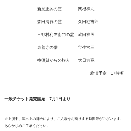
新見正興の霊 関根祥丸
森田清行の霊 久田勘吉郎
三野村利左衛門の霊 武田祥照
東善寺の僧 宝生常三
横須賀からの旅人 大日方寛
終演予定 17時頃
一般チケット発売開始 7月1日より
※上演中、演出上の都合により、ご入場をお断りする時間帯がございます。
あらかじめご了承ください。