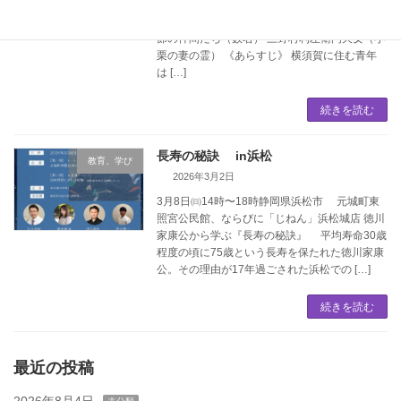
（青年）老人（実は小栗の幽霊） 東善寺に仕え
る人 東善寺の住職 後半小栗上野介の霊遣米使
節の仲間たち（数名） 三野村利左衛門天女（小
栗の妻の霊） 《あらすじ》 横須賀に住む青年
は […]
続きを読む
長寿の秘訣 in浜松
教育、学び
2026年3月2日
3月8日㈰14時〜18時静岡県浜松市 元城町東
照宮公民館、ならびに「じねん」浜松城店 徳川
家康公から学ぶ『長寿の秘訣』 平均寿命30歳
程度の頃に75歳という長寿を保たれた徳川家康
公。その理由が17年過ごされた浜松での […]
続きを読む
最近の投稿