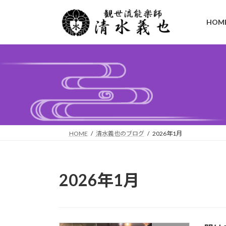
コ
ナ
ン
ビ
HOM
テ
ゲ
ン
ー
ツ
シ
へ
ョ
ス
ン
キ
に
ッ
移
プ
動
HOME
清水義也のブログ
2026年1月
2026年1月