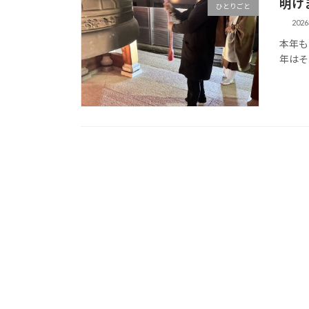
明け
ひとりごと
202
本年も
年はそ