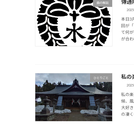
傳通
曲の解説
202
本日3
回が「
て何が
が合わ
私の
ひとりごと
202
私の楽
候、風
大好き
の凄く