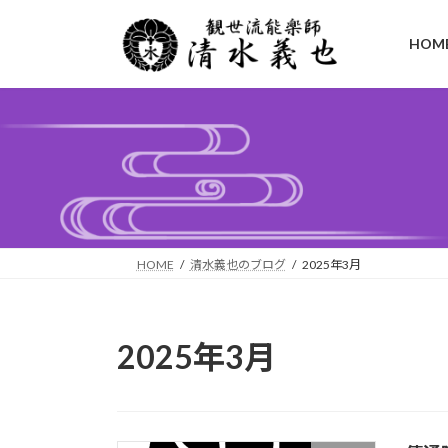
コ
ナ
ン
ビ
HOM
テ
ゲ
ン
ー
ツ
シ
へ
ョ
ス
ン
キ
に
ッ
移
プ
動
HOME
清水義也のブログ
2025年3月
2025年3月