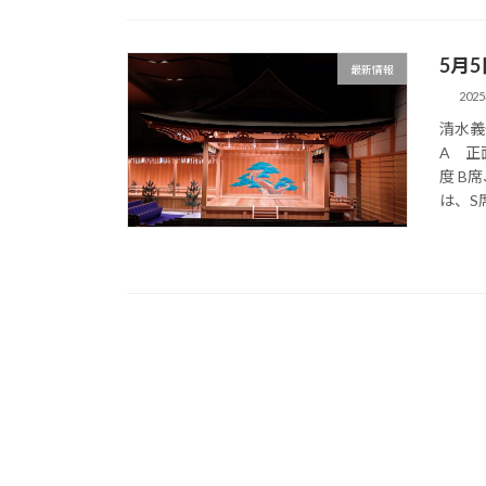
5月
最新情報
202
清水
A 正
度 B
は、S席