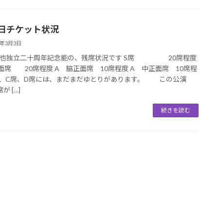
5日チケット状況
5年3月3日
義也独立二十周年記念能の、残席状況です S席 20席程度
面席 20席程度 A 脇正面席 10席程度 A 中正面席 10席程
席、C席、D席には、まだまだゆとりがあります。 この公演
が […]
続きを読む