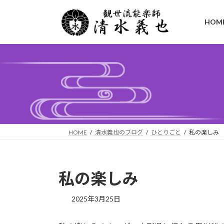
コ
ナ
ン
ビ
HOM
テ
ゲ
ン
ー
ツ
シ
へ
ョ
ス
ン
キ
に
ッ
移
プ
動
HOME
清水義也のブログ
ひとりごと
私の楽しみ
私の楽しみ
2025年3月25日