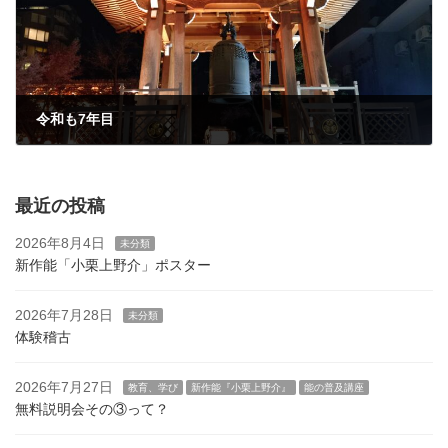
令和も7年目
2025年1月1日
最近の投稿
2026年8月4日
未分類
新作能「小栗上野介」ポスター
2026年7月28日
未分類
体験稽古
2026年7月27日
教育、学び
新作能『小栗上野介』
能の普及講座
無料説明会その③って？