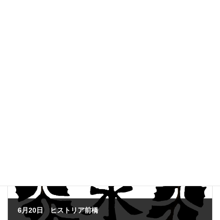
要事前申込。入場料無料(チャリティーですので、当日、募金箱に
寄附金をお願い致します)
大明寺、衣笠駅徒歩10分
申込 yoshinari.shimizu@gmail.com
お知らせ
、
公演情報
、
最新情報
カテゴリー
前の記事
6月20日 ヒストリア前橋